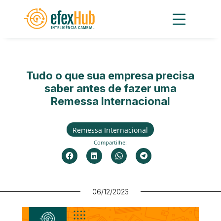
Tudo o que sua empresa precisa
saber antes de fazer uma
Remessa Internacional
Remessa Internacional
Compartilhe:
Clique
Clique
Clique
Clique
para
para
para
para
compartilhar
compartilhar
compartilhar
compartilhar
no
no
no
no
Facebook(abre
LinkedIn(abre
WhatsApp(abre
Telegram(abre
em
em
em
em
06/12/2023
nova
nova
nova
nova
janela)
janela)
janela)
janela)